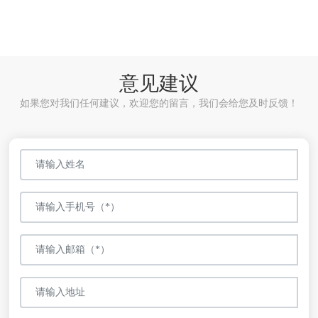
意见建议
如果您对我们任何建议，欢迎您的留言，我们会给您及时反馈！