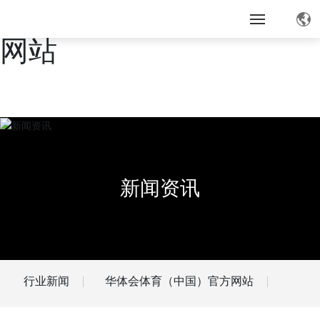
华体会体育（中国）官方
网站
新闻资讯
行业新闻
华体会体育（中国）官方网站