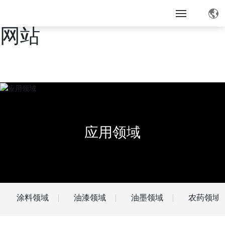
华体会体育（中国）官方
网站
应用领域
涂料领域
油漆领域
油墨领域
农药领域