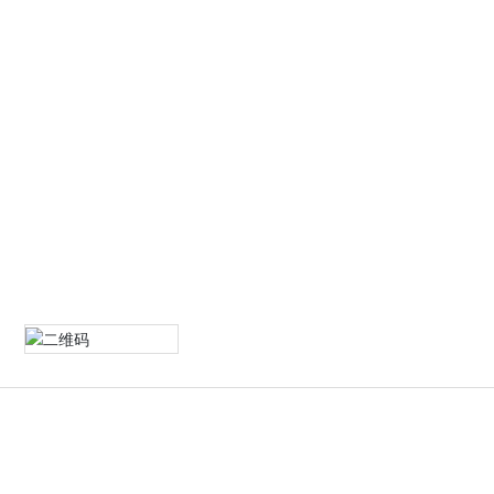
联系信息
地 址：江苏省江阴市青阳镇锡澄路1490号
热线电话：
0510-86501561
86501562
86501563
电子邮件：
info@crisprsummit.com
邮 编：214401
扫一扫
浏览手机网站
Copyright © 2024 华体会体育（中国）官方网站-华体会体育（中国）官
方网站
网站建设： |
seo标签
|
城市分站