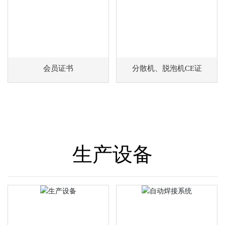
会员证书
分散机、脱泡机CE证
生产设备